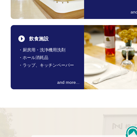
and
飲食施設
・厨房用・洗浄機用洗剤
・ホール消耗品
・ラップ、キッチンペーパー
and more...